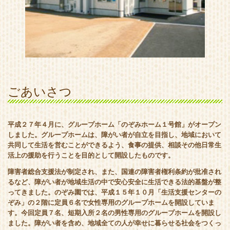
ごあいさつ
平成２７年４月に、グループホーム「のぞみホーム１号館」がオープン
しました。グループホームは、障がい者が自立を目指し、地域において
共同して生活を営むことができるよう、食事の提供、相談その他日常生
活上の援助を行うことを目的として開設したものです。
障害者総合支援法が制定され、また、国連の障害者権利条約が批准され
るなど、障がい者が地域生活の中で安心安全に生活できる法的基盤が整
ってきました。のぞみ園では、平成１５年１０月「生活支援センターの
ぞみ」の２階に定員６名で女性専用のグループホームを開設していま
す。今回定員７名、短期入所２名の男性専用のグループホームを開設し
ました。障がい者を含め、地域全ての人が幸せに暮らせる社会をつくっ