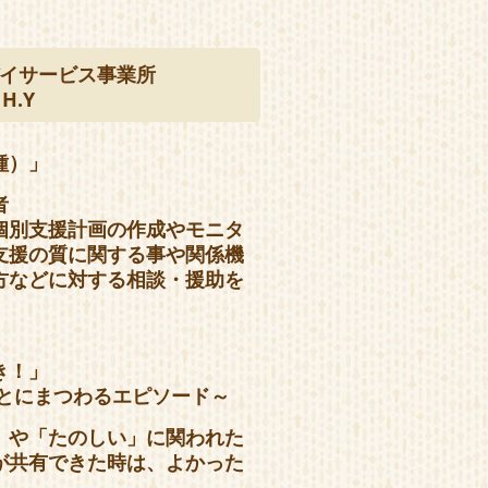
イサービス事業所
H.Y
種）」
者
個別支援計画の作成やモニタ
支援の質に関する事や関係機
方などに対する相談・援助を
き！」
ことにまつわるエピソード～
」や「たのしい」に関われた
が共有できた時は、よかった