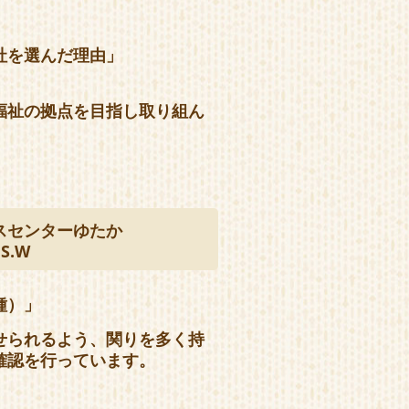
社を選んだ理由」
福祉の拠点を目指し取り組ん
スセンターゆたか
S.W
種）」
せられるよう、関りを多く持
確認を行っています。