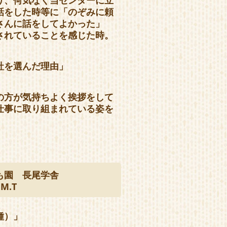
り、何気なく当センターに立
話をした時等に「のぞみに頼
さんに話をしてよかった」
されていることを感じた時。
社を選んだ理由」
の方が気持ちよく挨拶をして
仕事に取り組まれている姿を
も園 長尾学舎
M.T
種）」