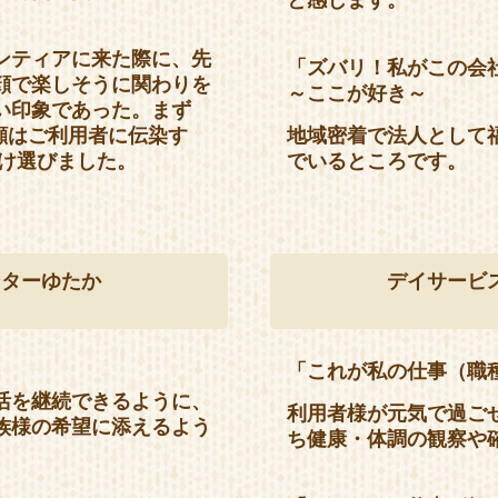
ンティアに来た際に、先
「ズバリ！私がこの会
顔で楽しそうに関わりを
～ここが好き～
い印象であった。まず
顔はご利用者に伝染す
地域密着で法人として
受け選びました。
でいるところです。
ンターゆたか
デイサービ
」
「これが私の仕事（職
活を継続できるように、
利用者様が元気で過ご
族様の希望に添えるよう
ち健康・体調の観察や