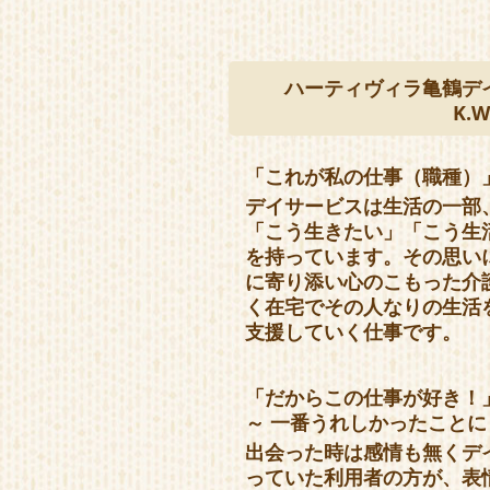
ハーティヴィラ亀鶴デ
K.W
「これが私の仕事（職種）
デイサービスは生活の一部
「こう生きたい」「こう生
を持っています。その思い
に寄り添い心のこもった介
く在宅でその人なりの生活
支援していく仕事です。
「だからこの仕事が好き！
～ 一番うれしかったこと
出会った時は感情も無くデ
っていた利用者の方が、表