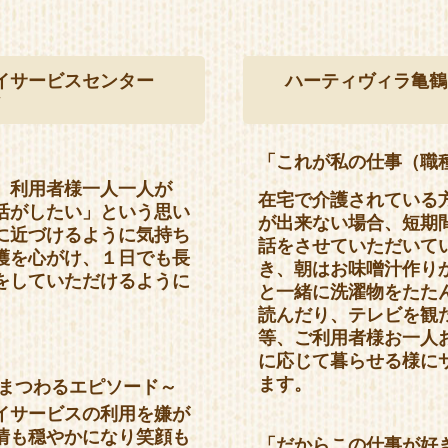
イサービスセンター
ハーティヴィラ亀鶴
」
「これが私の仕事（職
、利用者様一人一人が
在宅で介護されている
活がしたい」という思い
が出来ない場合、短期
に近づけるように気持ち
話をさせていただいて
護を心がけ、１日でも長
き、朝はお味噌汁作り
をしていただけるように
と一緒に洗濯物をたた
読んだり、テレビを観
等、ご利用者様お一人
に応じて暮らせる様に
」
ます。
にまつわるエピソード～
イサービスの利用を嫌が
情も穏やかになり笑顔も
「だからこの仕事が好