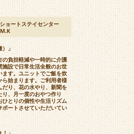
ショートステイセンター
M.K
種）」
方の負担軽減や一時的に介護
間施設で日常生活全般のお世
います。ユニットでご飯を炊
から始まります。ご利用者様
んだり、花の水やり、新聞を
たり、月一度のおやつ作り
おひとりの個性や生活リズム
サポートさせていただいてい
き！」