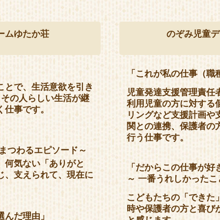
ームゆたか荘
のぞみ児童デ
」
「これが私の仕事（職
ことで、生活意欲を引き
児童発達支援管理責任
、その人らしい生活が継
利用児童の方に対する
く仕事です。
リングなど支援計画や
関との連携、保護者の
行う仕事です。
」
にまつわるエピソード～
、何気ない「ありがと
「だからこの仕事が好
じ、支えられて、現在に
～ 一番うれしかった
こどもたちの「できた
時や保護者の方と喜び
選んだ理由」
と感じます。