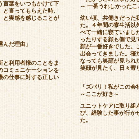
う言葉をいつもかけて下
～ 一番うれしかった
」と言ってもらえた時、
」と実感を感じることが
幼い頃、共働きだった
た。４年間の寮生活以
べて一緒に寝ていまし
ったりする顔も側で見
選んだ理由」
顔が一番好きでした。
出会ってきました。寝
なっても笑顔が見られ
所と利用者様のことをま
笑顔が見たく、日々寄
のコミュニケーションを
護の仕事に対する正しい
「ズバリ！私がこの会
～ここが好き～
ユニットケアに取り組
び、経験した事が行か
た。