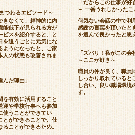
「だからこの仕事が好
」
～ 一番うれしかった
にまつわるエピソード～
できなくて、精神的に内
何気ない会話の中で利
機能低下が見られる方が
感謝の言葉を頂いたと
ービスを紹介すると、と
を選んで良かったと思
日を追うごとに元気にな
るようになったと、ご家
「ズバリ！私がこの会
本人の状態も改善されま
～ここが好き～
職員の仲が良く、職員
しっかり取れていると
選んだ理由」
し合い、良い職場環境
す。
間を有効に活用すること
送迎や学校行事へも参加
に使うことができてい
ことができることで、仕
なることができるため。