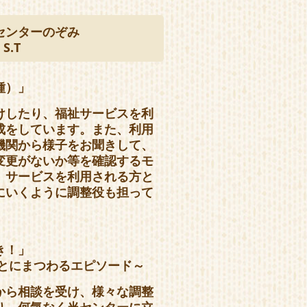
センターのぞみ
S.T
種）」
けしたり、福祉サービスを利
成をしています。また、利用
機関から様子をお聞きして、
変更がないか等を確認するモ
、サービスを利用される方と
にいくように調整役も担って
き！」
ことにまつわるエピソード～
から相談を受け、様々な調整