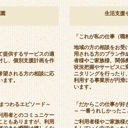
み園
生活支援
」
「これが私の仕事（職
地域の方の相談をお受
て提供するサービスの適
用される方のプラン作
討し、個別支援計画を作
者様やご家族様、関係
状況把握やサービスに
希望される方の相談に応
ニタリングを行ったり
います。
利用する事業所が円滑
います。
」
にまつわるエピソード～
「だからこの仕事が好
～ 一番うれしかった
利用者とのコミュニケー
こともありますが、利用
ご利用者様やご家族様