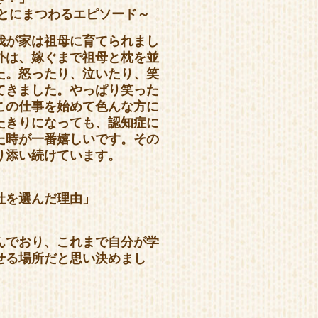
ことにまつわるエピソード～
我が家は祖母に育てられまし
外は、嫁ぐまで祖母と枕を並
た。怒ったり、泣いたり、笑
てきました。やっぱり笑った
この仕事を始めて色んな方に
たきりになっても、認知症に
た時が一番嬉しいです。その
り添い続けています。
社を選んだ理由」
んでおり、これまで自分が学
せる場所だと思い決めまし