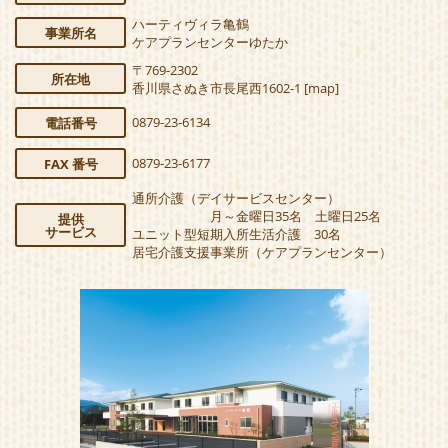
ハーティヴィラ亀鶴
事業所名
ケアプランセンターゆたか
〒769-2302
所在地
香川県さぬき市長尾西1602-1
[map]
0879-23-6134
電話番号
0879-23-6177
FAX 番号
通所介護（デイサービスセンター）
月～金曜日35名 土曜日25名
提供
サービス
ユニット型短期入所生活介護
30名
居宅介護支援事業所（ケアプランセンター）