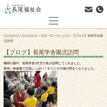
社会福祉法人長尾福祉会
>
投稿一覧
>
ゆたか荘
>
【ブログ】長尾学舎園
児訪問
【ブログ】長尾学舎園児訪問
梅雨の最中、長尾学舎5才児15名が訪問してくれました。
黄色い体操服で元気いっぱい！すぐにその場が明るくなりました。