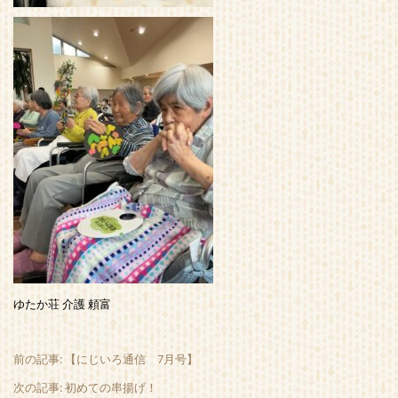
ゆたか荘 介護 頼富
前の記事: 【にじいろ通信 7月号】
次の記事: 初めての串揚げ！