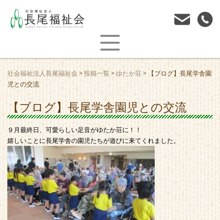
社会福祉法人長尾福祉会
>
投稿一覧
>
ゆたか荘
>
【ブログ】長尾学舎園
児との交流
【ブログ】長尾学舎園児との交流
９月最終日、可愛らしい足音がゆたか荘に！！
嬉しいことに長尾学舎の園児たちが遊びに来てくれました。