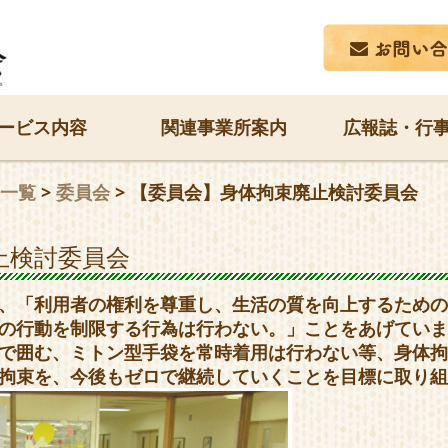
ービス内容
関連事業所案内
広報誌・行
一覧
>
委員会
>
【委員会】身体拘束廃止検討委員会
止検討委員会
、「利用者の権利を尊重し、生活の質を向上するための
の行動を制限する行為は行わない。」ことをあげていま
で囲む、ミトン型手袋を常時着用は行わない等、身体拘
拘束を、今後もゼロで継続していくことを目標に取り組